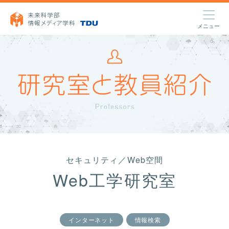
toggle
menu
セキュリティ／Web空間
Web工学
研究室
インターネット
情報検索