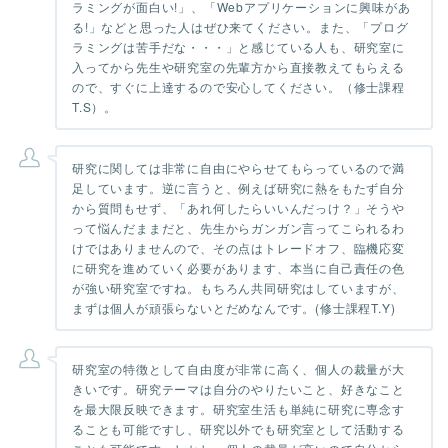
ラミングが面白い!」、「Webアプリケーションに興味があ
る!」などと思った人はぜひ来てください。また、「プログ
ラミングは苦手だな・・・」と感じている人も、研究室に
入ってから先生や研究室の先輩方から直接教えてもらえる
ので、すぐに上達するので安心してください。（修士課程
T.S）。
研究に関しては非常に自由にやらせてもらっているので満
足しています。逆に言うと、例えば研究に熱をもたず自分
から質問もせず、「あれ何したらいいんだっけ？」そうや
って悩んだままだと、先生からガンガン言ってこられるわ
けではありませんので、その点はトレードオフ、臨機応変
に研究を進めていく必要があります、本当に自己責任の色
が強い研究室ですね。もちろん共同研究はしていますが、
まずは個人が頑張らないとだめなんです。(修士課程T.Y)
研究室の特徴として自由度が非常に高く、個人の裁量が大
きいです。研究テーマは自分のやりたいこと、好きなこと
を最大限反映できます。研究室生活も単純に研究に専念す
ることも可能ですし、研究以外でも研究室として活動する