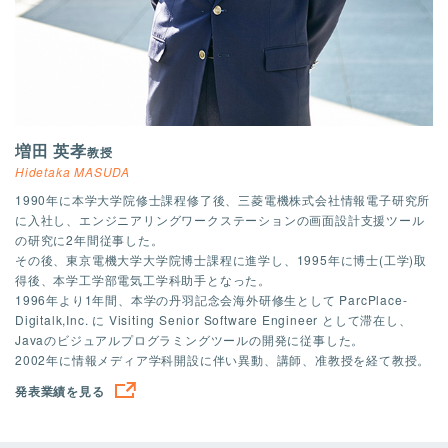
増田 英孝
教授
Hidetaka MASUDA
1990年に本学大学院修士課程修了後、三菱電機株式会社情報電子研究所
に入社し、エンジニアリングワークステーションの画面設計支援ツール
の研究に2年間従事した。
その後、東京電機大学大学院博士課程に進学し、1995年に博士(工学)取
得後、本学工学部電気工学科助手となった。
1996年より1年間、本学の丹羽記念会海外研修生として ParcPlace-
Digitalk,Inc. に Visiting Senior Software Engineer として滞在し、
Javaのビジュアルプログラミングツールの開発に従事した。
2002年に情報メディア学科開設に伴い異動、講師、准教授を経て教授。
発表業績を見る